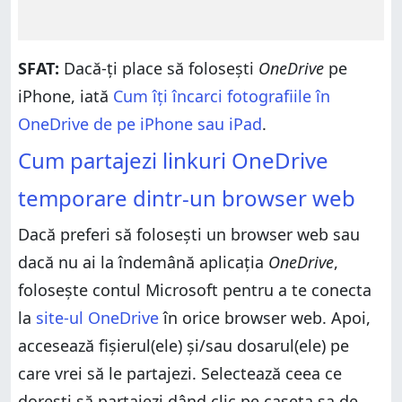
SFAT:
Dacă-ți place să folosești
OneDrive
pe
iPhone, iată
Cum îți încarci fotografiile în
OneDrive de pe iPhone sau iPad
.
Cum partajezi linkuri OneDrive
temporare dintr-un browser web
Dacă preferi să folosești un browser web sau
dacă nu ai la îndemână aplicația
OneDrive
,
folosește contul Microsoft pentru a te conecta
la
site-ul OneDrive
în orice browser web. Apoi,
accesează fișierul(ele) și/sau dosarul(ele) pe
care vrei să le partajezi. Selectează ceea ce
dorești să partajezi dând clic pe caseta sa de