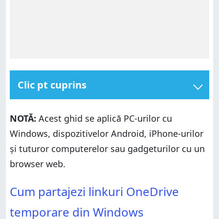
Clic pt cuprins
Cum partajezi linkuri OneDrive temporare din
Windows
NOTĂ:
Acest ghid se aplică PC-urilor cu
Cum partajezi linkuri OneDrive temporare de pe
Windows, dispozitivelor Android, iPhone-urilor
Android
și tuturor computerelor sau gadgeturilor cu un
Cum partajezi linkuri OneDrive temporare de pe
iPhone
browser web.
Cum partajezi linkuri OneDrive temporare dintr-un
Cum partajezi linkuri OneDrive temporare din
browser web
Cum partajezi linkuri OneDrive
Windows
Folosești linkuri temporare în OneDrive?
Cum partajezi linkuri OneDrive temporare de pe
temporare din Windows
Android