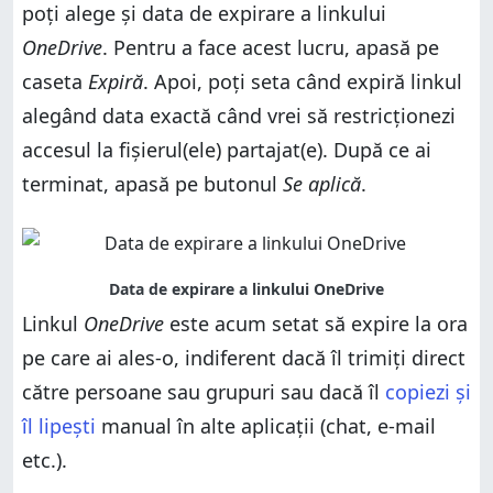
poți alege și data de expirare a linkului
OneDrive
. Pentru a face acest lucru, apasă pe
caseta
Expiră
. Apoi, poți seta când expiră linkul
alegând data exactă când vrei să restricționezi
accesul la fișierul(ele) partajat(e). După ce ai
terminat, apasă pe butonul
Se aplică
.
Linkul
OneDrive
este acum setat să expire la ora
pe care ai ales-o, indiferent dacă îl trimiți direct
către persoane sau grupuri sau dacă îl
copiezi și
îl lipești
manual în alte aplicații (chat, e-mail
etc.).