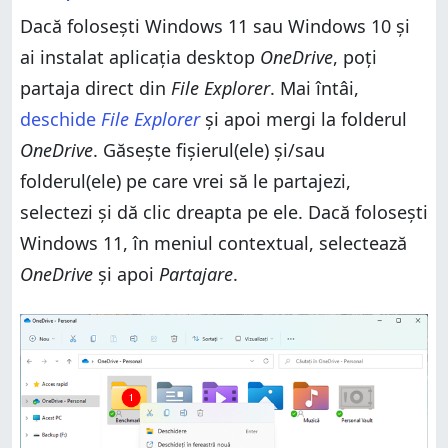
Cum partajezi linkuri OneDrive temporare de pe
Dacă folosești Windows 11 sau Windows 10 și
iPhone
ai instalat aplicația desktop
OneDrive
, poți
Cum partajezi linkuri OneDrive temporare dintr-un
browser web
partaja direct din
File Explorer
. Mai întâi,
Folosești linkuri temporare în OneDrive?
deschide
File Explorer
și apoi mergi la folderul
OneDrive
. Găsește fișierul(ele) și/sau
folderul(ele) pe care vrei să le partajezi,
selectezi și dă clic dreapta pe ele. Dacă folosești
Windows 11, în meniul contextual, selectează
OneDrive
și apoi
Partajare
.