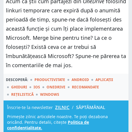
Acum că știi cum partajezi din
OneDrive
folosind
linkuri temporare care expiră după o anumită
perioadă de timp, spune-ne dacă folosești des
această funcție și cum îți place implementarea
Microsoft. Merge bine pentru tine? La ce o
folosești? Există ceva ce ar trebui să
îmbunătățească Microsoft? Spune-ne părerea ta
în comentariile de mai jos.
DESCOPERĂ:
PRODUCTIVITATE
ANDROID
APLICAȚII
GHIDURI
IOS
ONEDRIVE
RECOMANDATE
REȚELISTICĂ
WINDOWS
Înscrie-te la newsletter
ZILNIC
/
SĂPTĂMÂNAL
Primește zilnic articolele noastre. Te poți dezabona
oricând. Pentru detalii, citește
Politica de
confidențialitate.