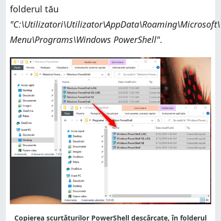
folderul tău
"C:\Utilizatori\Utilizator\AppData\Roaming\Microsoft
Menu\Programs\Windows PowerShell"
.
Copierea scurtăturilor PowerShell descărcate, în folderul