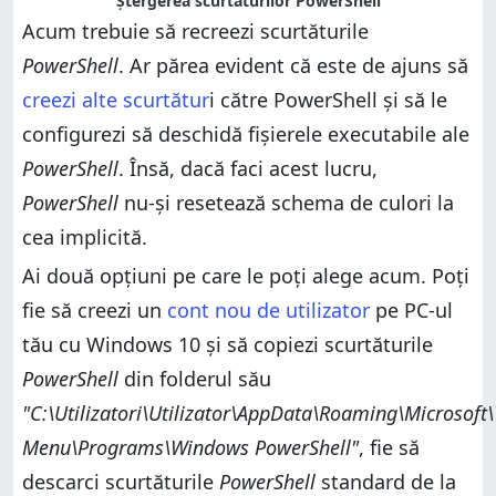
Ștergerea scurtăturilor PowerShell
Acum trebuie să recreezi scurtăturile
PowerShell
. Ar părea evident că este de ajuns să
creezi alte scurtătur
i către PowerShell și să le
configurezi să deschidă fișierele executabile ale
PowerShell
. Însă, dacă faci acest lucru,
PowerShell
nu-și resetează schema de culori la
cea implicită.
Ai două opțiuni pe care le poți alege acum. Poți
fie să creezi un
cont nou de utilizator
pe PC-ul
tău cu Windows 10 și să copiezi scurtăturile
PowerShell
din folderul său
"C:\Utilizatori\Utilizator\AppData\Roaming\Microsoft
Menu\Programs\Windows PowerShell"
, fie să
descarci scurtăturile
PowerShell
standard de la