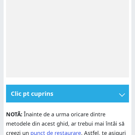
Clic pt cuprins
Cum resetezi Powershell la setările sale standard de
culori
NOTĂ:
Înainte de a urma oricare dintre
Cum resetezi Linia de comandă la setările sale
metodele din acest ghid, ar trebui mai întâi să
standard, folosind fișierul nostru de registru
creezi un
punct de restaurare
. Astfel, te asiguri
Cum resetezi Linia de comandă la setările sale