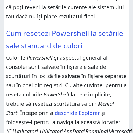
implicite, editând manual Registrul Windows
că poți reveni la setările curente ale sistemului
Ai reușit să resetezi PowerShell și Linia de comandă
tău dacă nu îți place rezultatul final.
la setările lor standard?
Cum resetezi Powershell la setările sale standard de
Cum resetezi Powershell la setările
culori
Cum resetezi Linia de comandă la setările sale
sale standard de culori
standard, folosind fișierul nostru de registru
Cum resetezi Linia de comandă la setările sale
Culorile
PowerShell
și aspectul general al
implicite, editând manual Registrul Windows
consolei sunt salvate în fișierele sale de
Ai reușit să resetezi PowerShell și Linia de comandă
la setările lor standard?
scurtături în loc să fie salvate în fișiere separate
sau în chei din regiștri. Cu alte cuvinte, pentru a
reseta culorile
PowerShell
la cele implicite,
trebuie să resetezi scurtătura sa din
Meniul
Start
. Începe prin a
deschide Explorer
și
folosește-l pentru a naviga la această locație:
"C:\Utilizatori\Utilizator\AppData\Roaming\Microsoft