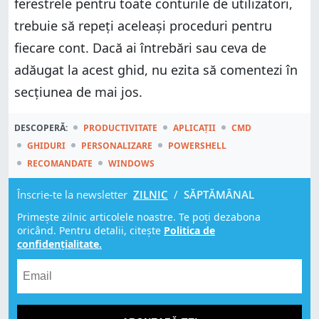
ferestrele pentru toate conturile de utilizatori,
trebuie să repeți aceleași proceduri pentru
fiecare cont. Dacă ai întrebări sau ceva de
adăugat la acest ghid, nu ezita să comentezi în
secțiunea de mai jos.
DESCOPERĂ:
PRODUCTIVITATE
APLICAȚII
CMD
GHIDURI
PERSONALIZARE
POWERSHELL
RECOMANDATE
WINDOWS
Înscrie-te la newsletter
ZILNIC
/
SĂPTĂMÂNAL
Primește zilnic articolele noastre. Te poți dezabona
oricând. Pentru detalii, citește
Politica de
confidențialitate.