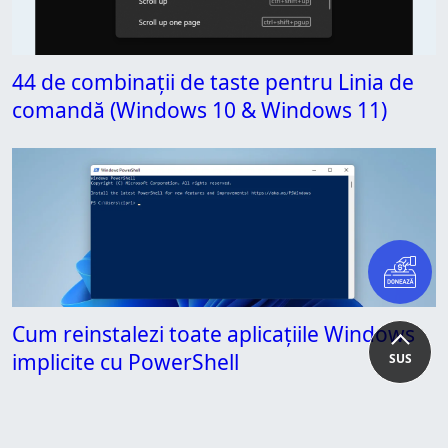
44 de combinaţii de taste pentru Linia de
comandă (Windows 10 & Windows 11)
Cum reinstalezi toate aplicațiile Windows
implicite cu PowerShell
SUS