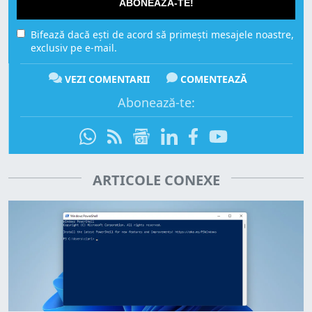
ABONEAZĂ-TE!
Bifează dacă ești de acord să primești mesajele noastre,
exclusiv pe e-mail.
VEZI COMENTARII
COMENTEAZĂ
Abonează-te:
ARTICOLE CONEXE