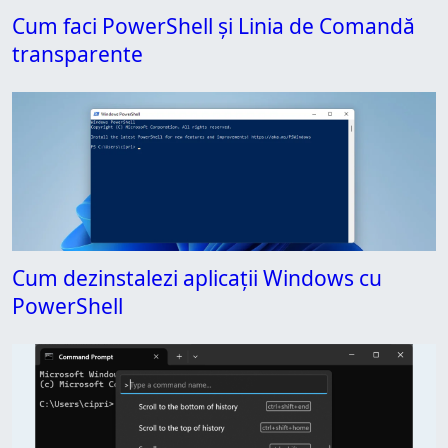
Cum faci PowerShell și Linia de Comandă
transparente
Cum dezinstalezi aplicații Windows cu
PowerShell