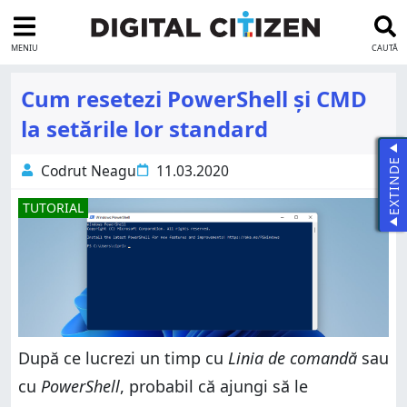
MENIU
CAUTĂ
Cum resetezi PowerShell și CMD
la setările lor standard
EXTINDE
Codrut Neagu
11.03.2020
TUTORIAL
După ce lucrezi un timp cu
Linia de comandă
sau
cu
PowerShell
, probabil că ajungi să le