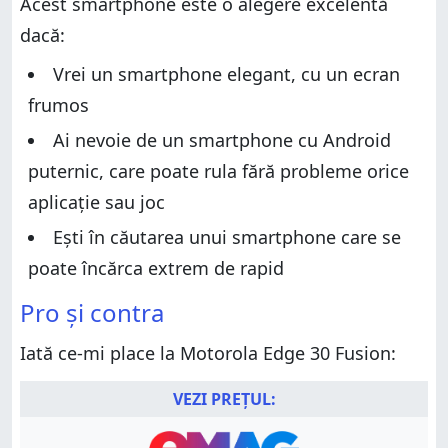
Acest smartphone este o alegere excelentă
Despachetarea lui Motorola Edge 30 Fusion
Design și calitatea construcției
dacă:
Design și calitatea construcției
Specificații hardware
Specificații hardware
Vrei un smartphone elegant, cu un ecran
Experiența de utilizare a smartphone-ului Motorola
Edge 30 Fusion
Experiența de utilizare a smartphone-ului Motorola
frumos
Edge 30 Fusion
Experiența de utilizare a camerelor pe Motorola
Ai nevoie de un smartphone cu Android
Edge 30 Fusion
Experiența de utilizare a camerelor pe Motorola
Edge 30 Fusion
Android 12 și aplicațiile incluse
puternic, care poate rula fără probleme orice
Android 12 și aplicațiile incluse
Performanța în benchmarkuri
aplicație sau joc
Performanța în benchmarkuri
Îți place Motorola Edge 30 Fusion?
Ești în căutarea unui smartphone care se
Îți place Motorola Edge 30 Fusion?
poate încărca extrem de rapid
Pro și contra
Iată ce-mi place la Motorola Edge 30 Fusion:
VEZI PREȚUL: