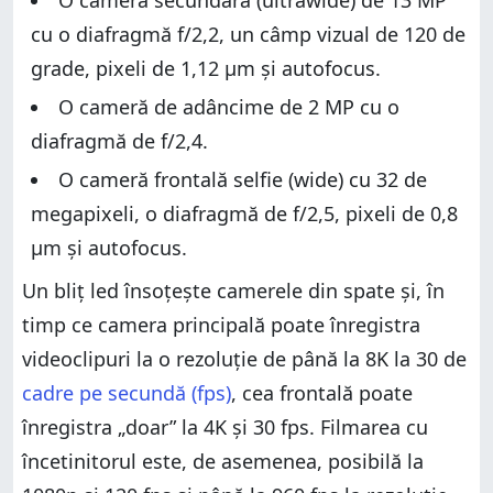
O cameră secundară (ultrawide) de 13 MP
cu o diafragmă f/2,2, un câmp vizual de 120 de
grade, pixeli de 1,12 µm și autofocus.
O cameră de adâncime de 2 MP cu o
diafragmă de f/2,4.
O cameră frontală selfie (wide) cu 32 de
megapixeli, o diafragmă de f/2,5, pixeli de 0,8
µm și autofocus.
Un bliț led însoțește camerele din spate și, în
timp ce camera principală poate înregistra
videoclipuri la o rezoluție de până la 8K la 30 de
cadre pe secundă (fps)
, cea frontală poate
înregistra „doar” la 4K și 30 fps. Filmarea cu
încetinitorul este, de asemenea, posibilă la