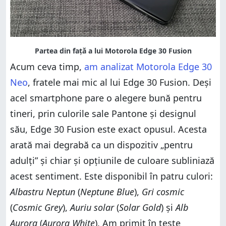
Acum ceva timp,
am analizat Motorola Edge 30
Neo
, fratele mai mic al lui Edge 30 Fusion. Deși
acel smartphone pare o alegere bună pentru
tineri, prin culorile sale Pantone și designul
său, Edge 30 Fusion este exact opusul. Acesta
arată mai degrabă ca un dispozitiv „pentru
adulți” și chiar și opțiunile de culoare subliniază
acest sentiment. Este disponibil în patru culori:
Albastru Neptun
(
Neptune Blue
),
Gri cosmic
(
Cosmic Grey
),
Auriu solar
(
Solar Gold
) și
Alb
Aurora
(
Aurora White
). Am primit în teste