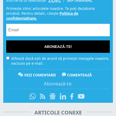
Înscrie-te la newsletter
ZILNIC
/
SĂPTĂMÂNAL
Primește zilnic articolele noastre. Te poți dezabona
oricând. Pentru detalii, citește
Politica de
confidențialitate.
ABONEAZĂ-TE!
Bifează dacă ești de acord să primești mesajele noastre,
exclusiv pe e-mail.
VEZI COMENTARII
COMENTEAZĂ
Abonează-te:
ARTICOLE CONEXE