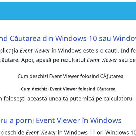
 Windows 10 sau Windows 11
 Windows 10 sau Windows 11
Viewer în Windows
sind Căutarea din Windows 10 sau Wind
Viewer în Windows
inX în Windows 11 ori Windows 10
plicația
inX în Windows 11 ori Windows 10
Event Viewer
în Windows este s-o cauți. Indif
nt Viewer în Windows 11 și Windows 10
nt Viewer în Windows 11 și Windows 10
ăutare. Apoi, apasă pe rezultatul
Event Viewer
sau p
Windows Terminal, Command Prompt sau Powershell
Windows Terminal, Command Prompt sau Powershell
11 folosind Gestionare computer
11 folosind Gestionare computer
 de activități
 de activități
folosești această unealtă puternică pe calculatorul s
dows 10 și Windows 11
dows 10 și Windows 11
iewer în Windows 10
iewer în Windows 10
stră
tru a porni Event Viewer în Windows
stră
a deschide
Event Viewer
în Windows 11 ori Windows 10.