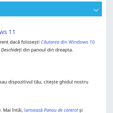
ows 11
erent dacă folosești
Căutarea
din Windows 10
e
Deschideți
din panoul din dreapta.
au dispozitivul tău, citește ghidul nostru
 Mai întâi,
lansează
Panou de control
și