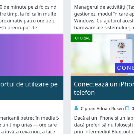
40 de minute pe zi folosind
Managerul de activități (T
re timp, la fel ca în multe
gestionezi modul în care apli
proximativ patru ore pe zi
Windows. Cu ajutorul acestu
 ești preocupat de
hardware ale sistemului și m
folosi, este necesar să știi 
TUTORIAL
ortul de utilizare pe
Conectează un iPhon
telefon
Ciprian Adrian Rusen
0
americanii petrec în medie 5
Dacă ai un iPhone și un lap
te un timp uriaș — ore care
dacă preferi să nu folosești
n a învăța ceva nou, a face
prin intermediul Bluetooth, 