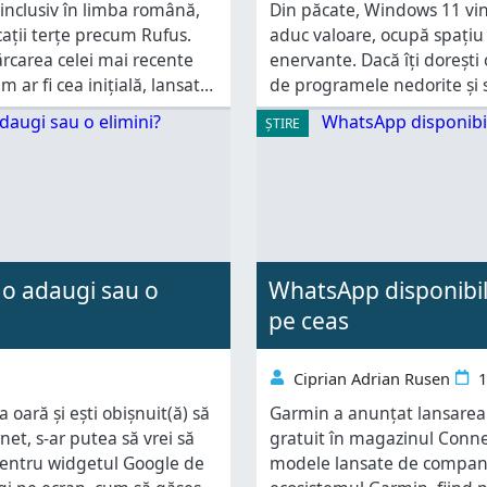
inclusiv în limba română,
Din păcate, Windows 11 vine 
icații terțe precum Rufus.
aduc valoare, ocupă spațiu 
rcarea celei mai recente
enervante. Dacă îți dorești 
 ar fi cea inițială, lansată
de programele nedorite și să
dows
bună este că un programato
ȘTIRE
 o adaugi sau o
WhatsApp disponibil
pe ceas
Ciprian Adrian Rusen
1
oară și ești obișnuit(ă) să
Garmin a anunțat lansarea 
net, s-ar putea să vrei să
gratuit în magazinul Conne
pentru widgetul Google de
modele lansate de compani