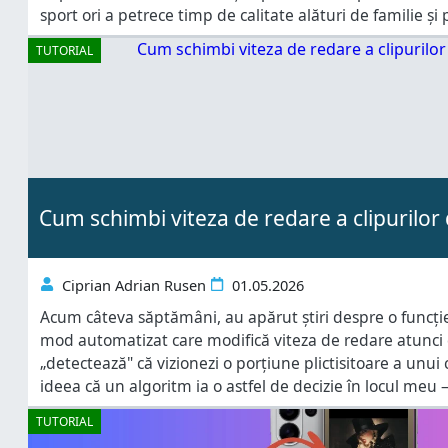
sport ori a petrece timp de calitate alături de familie și 
TUTORIAL
Cum schimbi viteza de redare a clipurilo
Ciprian Adrian Rusen
01.05.2026
Acum câteva săptămâni, au apărut știri despre o funcți
mod automatizat care modifică viteza de redare atunci
„detectează" că vizionezi o porțiune plictisitoare a unui 
ideea că un algoritm ia o astfel de decizie în locul meu
viteza clipurilor pe care le urmăresc. Dacă și tu gândești
TUTORIAL