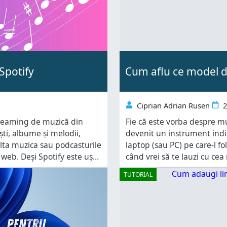
pentru
 Spotify
Cum aflu ce model d
Ciprian Adrian Rusen
2
streaming de muzică din
Fie că este vorba despre m
ști, albume și melodii,
devenit un instrument indis
ulta muzica sau podcasturile
laptop (sau PC) pe care-l fo
 web. Deși Spotify este ușor
când vrei să te lauzi cu cea 
ntrebare:
nevoie să cauți drivere, să 
TUTORIAL