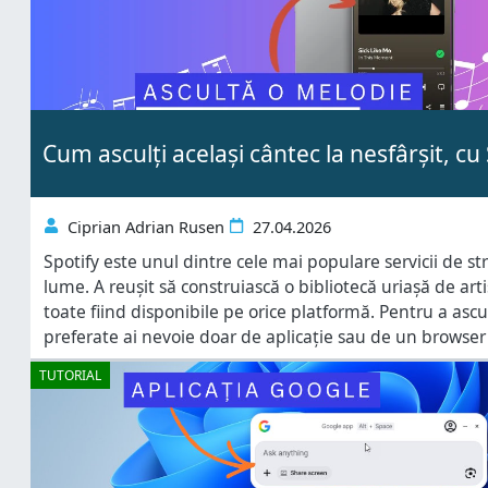
Cum asculți același cântec la nesfârșit, cu
Ciprian Adrian Rusen
27.04.2026
Spotify este unul dintre cele mai populare servicii de 
lume. A reușit să construiască o bibliotecă uriașă de arti
toate fiind disponibile pe orice platformă. Pentru a asc
preferate ai nevoie doar de aplicație sau de un browser
de folosit, există o funcție care poate ridica semne de î
TUTORIAL