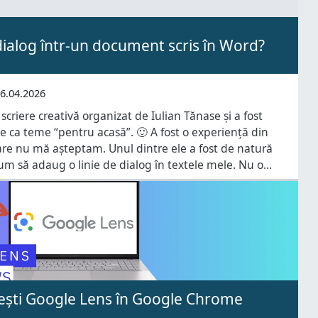
dialog într-un document scris în Word?
6.04.2026
scriere creativă organizat de Iulian Tănase și a fost
te ca teme “pentru acasă”. 🙂 A fost o experiență din
care nu mă așteptam. Unul dintre ele a fost de natură
m să adaug o linie de dialog în textele mele. Nu o
sești Google Lens în Google Chrome