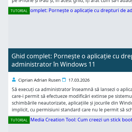
pe iPhone și iPad și, în acest ghid, îți arăt cum să-l ada
forma pe
TUTORIAL
Ghid complet: Pornește o aplicație cu dre
administrator în Windows 11
Ciprian Adrian Rusen
17.03.2026
Să execuți ca administrator înseamnă să lansezi o aplicaț
care-i permit să efectueze modificări extinse pe sistemu
schimbările neautorizate, aplicațiile și jocurile din Win
implicit, cu permisiuni standard care nu le permit să sch
de sistem, chiar dacă au fost sparte de un hacker. Totuși 
TUTORIAL