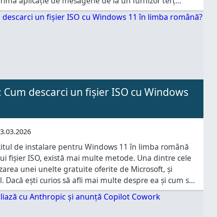
rima aplicație de mesagerie de la un furnizor terț
companiei. Dacă vrei să afli mai multe despre ce
cația WhatsApp pentru ceasurile Garmin
: Cum descarci un fișier ISO cu Windows
3.03.2026
 kitul de instalare pentru Windows 11 în limba română
i fișier ISO, există mai multe metode. Una dintre cele
area unei unelte gratuite oferite de Microsoft, și
Dacă ești curios să afli mai multe despre ea și cum se
a Windows 11 în ce