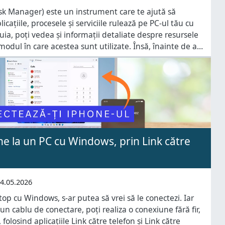
ask Manager) este un instrument care te ajută să
cațiile, procesele și serviciile rulează pe PC-ul tău cu
ia, poți vedea și informații detaliate despre resursele
odul în care acestea sunt utilizate. Însă, înainte de a-l
cum îl deschizi. De aceea, în acest ghid îți
e la un PC cu Windows, prin Link către
4.05.2026
top cu Windows, s-ar putea să vrei să le conectezi. Iar
 un cablu de conectare, poți realiza o conexiune fără fir,
folosind aplicațiile Link către telefon și Link către