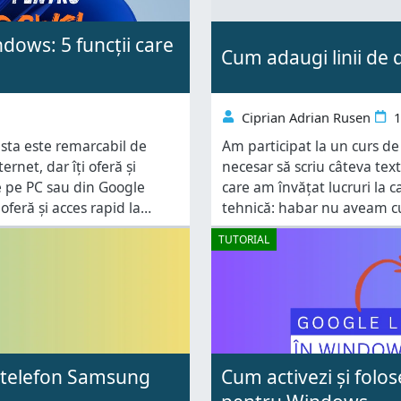
dows: 5 funcții care
Cum adaugi linii de 
Ciprian Adrian Rusen
1
asta este remarcabil de
Am participat la un curs de 
ernet, dar îți oferă și
necesar să scriu câteva tex
e pe PC sau din Google
care am învățat lucruri la 
oferă și acces rapid la
tehnică: habar nu aveam cu
liniuță care
TUTORIAL
 telefon Samsung
Cum activezi și folo