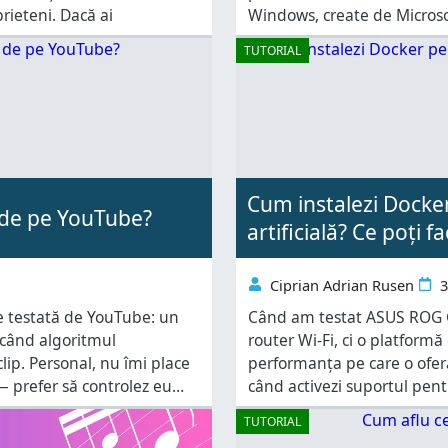
prieteni. Dacă ai
Windows, create de Microsof
să realizezi apeluri, să vezi 
TUTORIAL
Cum instalezi Docker
r de pe YouTube?
artificială? Ce poți fa
Ciprian Adrian Rusen
3
e testată de YouTube: un
Când am testat ASUS ROG G
 când algoritmul
router Wi-Fi, ci o platform
clip. Personal, nu îmi place
performanța pe care o ofe
 — prefer să controlez eu
când activezi suportul pen
 la
GT‑BE19000AI se transformă
TUTORIAL
multifuncțional” capabil să 