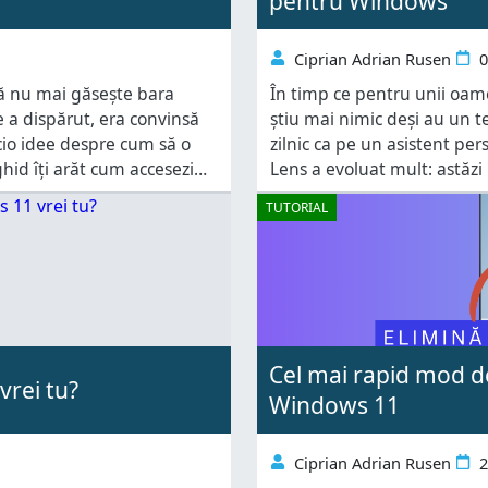
pentru Windows
Ciprian Adrian Rusen
0
că nu mai găsește bara
În timp ce pentru unii oam
 a dispărut, era convinsă
știu mai nimic deși au un te
icio idee despre cum să o
zilnic ca pe un asistent per
ghid îți arăt cum accesezi
Lens a evoluat mult: astăzi
care identifică rapid haine 
TUTORIAL
Cel mai rapid mod d
vrei tu?
Windows 11
Ciprian Adrian Rusen
2