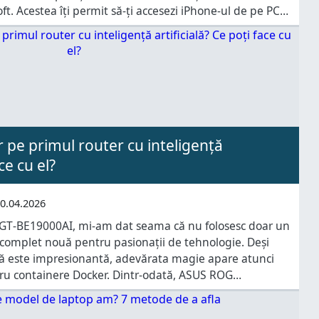
t. Acestea îți permit să-ți accesezi iPhone-ul de pe PC,
mesajele și notificările
 pe primul router cu inteligență
ce cu el?
0.04.2026
T‑BE19000AI, mi-am dat seama că nu folosesc doar un
ă complet nouă pentru pasionații de tehnologie. Deși
ră este impresionantă, adevărata magie apare atunci
tru containere Docker. Dintr‑odată, ASUS ROG
 dintr-un simplu router Wi‑Fi într‑un „server
ruleze servicii avansate: administrare centralizată