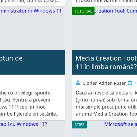
ugi pe ecran, cum să găsești
ecosistemul Garmin, fiind p
integrată pe dispozitivele 
TUTORIAL
funcționalități oferă apli
pturi de
Media Creation Tool
11 în limba română?
Ciprian Adrian Rusen
1
ie cu privilegii sporite,
Dacă ai nevoie să descarci
l tău. Pentru a preveni
(și nu numai) sub forma unu
dows 11 încep, în mod
mai simple presupune utiliz
imbe fișierele ori setările
anume Media Creation Tool. 
există scenarii în care ai
folosește pentru a descărc
ȘTIRE