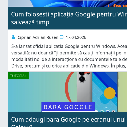
Cum folosești aplicația Google pentru Win
salvează timp
Ciprian Adrian Rusen
17.04.2026
S-a lansat oficial aplicația Google pentru Windows. Ace
versatilă: nu doar că îți permite să cauți informații pe int
modalități noi de a interacționa cu documentele tale d
Drive, precum și cu orice aplicație din Windows. În plus, 
Google Lens. Dacă vrei să afli cum funcționează și
TUTORIAL
Cum adaugi bara Google pe ecranul unui